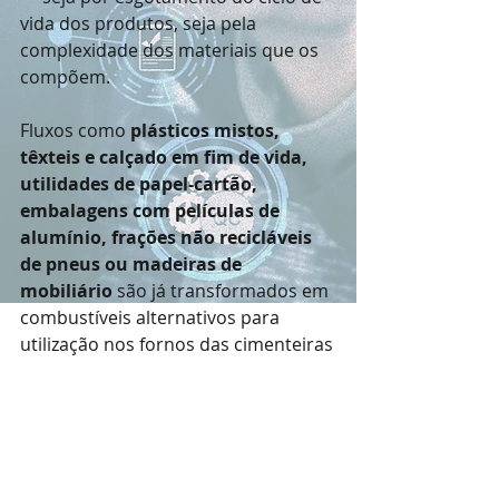
vida dos produtos, seja pela 
complexidade dos materiais que os 
compõem.
Fluxos como 
plásticos mistos, 
têxteis e calçado em fim de vida, 
utilidades de papel-cartão, 
embalagens com películas de 
alumínio, frações não recicláveis 
de pneus ou madeiras de 
mobiliário
 são já transformados em 
combustíveis alternativos para 
utilização nos fornos das cimenteiras