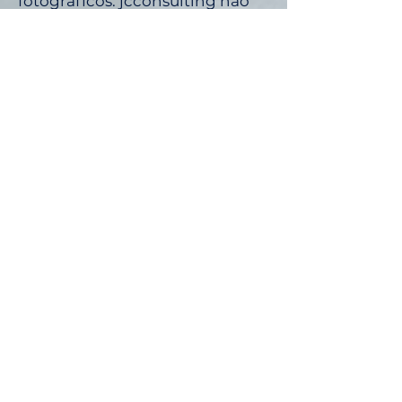
fotográficos. jcconsulting não
garante que qualquer material
em seu site seja preciso,
completo ou atual. jcconsulting
pode fazer alterações nos
materiais contidos em seu site a
qualquer momento, sem aviso
prévio. No entanto, jcconsulting
não se compromete a atualizar
os materiais.
6. Links
O jcconsulting não analisou
todos os sites vinculados ao seu
site e não é responsável pelo